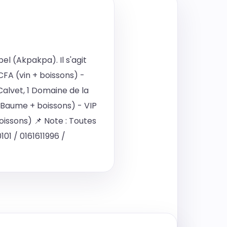
bel (Akpakpa). Il s'agit
FCFA (vin + boissons) -
Calvet, 1 Domaine de la
 Baume + boissons) - VIP
oissons) 📌 Note : Toutes
101 / 0161611996 /